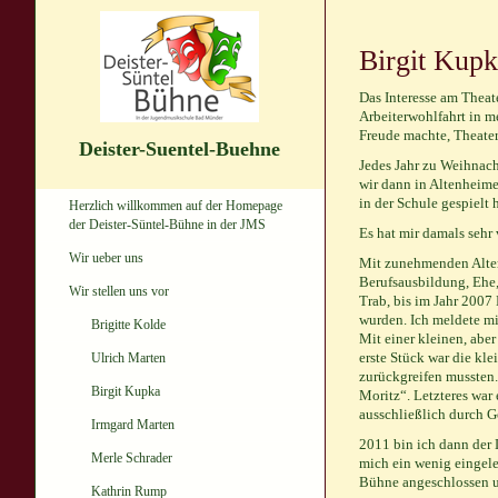
Birgit Kup
Das Interesse am Theat
Arbeiterwohlfahrt in m
Freude machte, Theater
Deister-Suentel-Buehne
Jedes Jahr zu Weihnach
wir dann in Altenheime
in der Schule gespielt 
Herzlich willkommen auf der Homepage
der Deister-Süntel-Bühne in der JMS
Es hat mir damals sehr
Wir ueber uns
Mit zunehmenden Alter 
Berufsausbildung, Ehe,
Wir stellen uns vor
Trab, bis im Jahr 2007 
wurden. Ich meldete mi
Brigitte Kolde
Mit einer kleinen, aber
erste Stück war die kl
Ulrich Marten
zurückgreifen mussten.
Birgit Kupka
Moritz“. Letzteres war
ausschließlich durch G
Irmgard Marten
2011 bin ich dann der
Merle Schrader
mich ein wenig eingele
Bühne angeschlossen u
Kathrin Rump